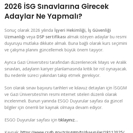
2026 İSG Sınavlarına Girecek
Adaylar Ne Yapmalı?
Sonuç olarak 2026 yılında
İşyeri Hekimliği, İş Güvenliği
Uzmanlığı
veya
DSP sertifikası
almak isteyen adaylar bu resmi
duyuruyu mutlaka dikkate almalı. Buna bağlı olarak kurs seçimini
ve çalışma planını güncellemek büyük önem taşıyor.
Ayrıca Gazi Üniversitesi tarafından düzenlenecek Mayıs ve Aralık
sınavları, adayların kariyer planlamasında kritik bir rol oynayacak.
Bu nedenle süreci yakından takip etmek gerekiyor.
Son olarak sınav başvuru tarihleri ve kılavuz detayları için İSGGM
ve Gazi Üniversitesi’nin resmi internet siteleri düzenli olarak
incelenmeli. Bunun yanında ESGO Duyurular sayfası da güncel
bilgiler için önemli bir kaynak olmaya devam ediyor.
ESGO Duyurular sayfası için
tıklayınız…
Kaynak:
https://www.csgb.gov.tr/isggm/tr/duyurular/18112025/