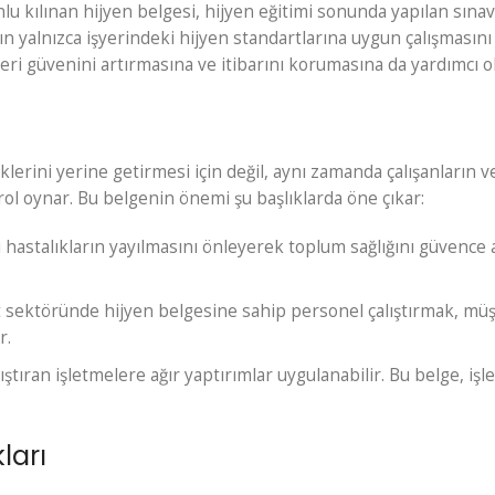
lu kılınan hijyen belgesi, hijyen eğitimi sonunda yapılan sına
ların yalnızca işyerindeki hijyen standartlarına uygun çalışmasını
ri güvenini artırmasına ve itibarını korumasına da yardımcı ol
lerini yerine getirmesi için değil, aynı zamanda çalışanların v
rol oynar. Bu belgenin önemi şu başlıklarda öne çıkar:
ı hastalıkların yayılmasını önleyerek toplum sağlığını güvence 
 sektöründe hijyen belgesine sahip personel çalıştırmak, müş
r.
tıran işletmelere ağır yaptırımlar uygulanabilir. Bu belge, işl
ları