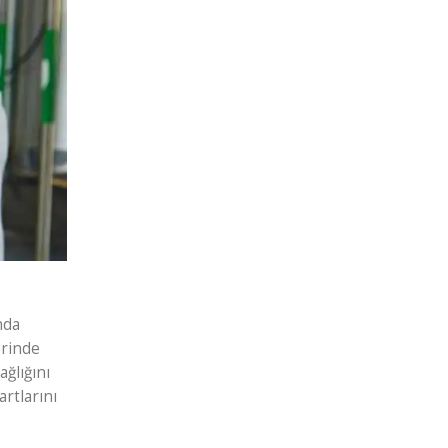
nda
erinde
ağlığını
rtlarını