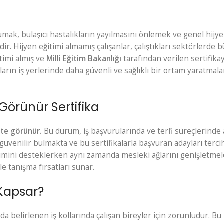
umak, bulaşıcı hastalıkların yayılmasını önlemek ve genel hijy
. Hijyen eğitimi almamış çalışanlar, çalıştıkları sektörlerde 
itimi almış ve
Milli Eğitim Bakanlığı
tarafından verilen sertifika
ların iş yerlerinde daha güvenli ve sağlıklı bir ortam yaratmala
 Görünür Sertifika
’te görünür.
Bu durum, iş başvurularında ve terfi süreçlerinde 
a güvenilir bulmakta ve bu sertifikalarla başvuran adayları terci
lişimini desteklerken aynı zamanda mesleki ağlarını genişletme
le tanışma fırsatları sunar.
 Kapsar?
 belirlenen iş kollarında çalışan bireyler için zorunludur. Bu i