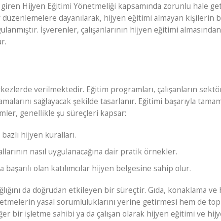
giren Hijyen Eğitimi Yönetmeliği
kapsamında zorunlu hale getir
er düzenlemelere dayanılarak, hijyen eğitimi almayan kişilerin 
ulanmıştır. İşverenler, çalışanlarının hijyen eğitimi almasında
r.
kezlerde verilmektedir. Eğitim programları, çalışanların sektö
malarını sağlayacak şekilde tasarlanır. Eğitimi başarıyla tama
imler, genellikle şu süreçleri kapsar:
bazlı hijyen kuralları.
larının nasıl uygulanacağına dair pratik örnekler.
başarılı olan katılımcılar hijyen belgesine sahip olur.
ağlığını da doğrudan etkileyen bir süreçtir. Gıda, konaklama ve
şletmelerin yasal sorumluluklarını yerine getirmesi hem de to
r bir işletme sahibi ya da çalışan olarak hijyen eğitimi ve hij