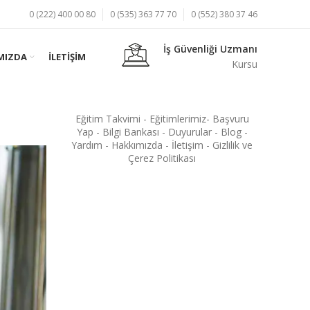
0 (222) 400 00 80
0 (535) 363 77 70
0 (552) 380 37 46
İş Güvenliği Uzmanı
MIZDA
İLETIŞIM
Kursu
Eğitim Takvimi
-
Eğitimlerimiz
-
Başvuru
Yap
-
Bilgi Bankası
-
Duyurular
-
Blog
-
Yardım
-
Hakkımızda
-
İletişim
-
Gizlilik ve
Çerez Politikası