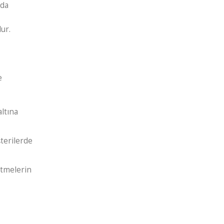
vda
ur.
e
altına
terilerde
etmelerin