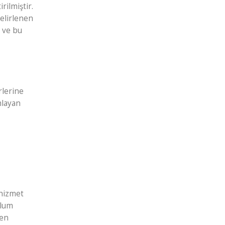
ilmiştir.
belirlenen
n ve bu
rlerine
mlayan
 hizmet
plum
yen