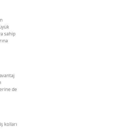
en
büyük
ya sahip
rına
avantaj
h
lerine de
ş kolları