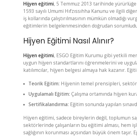
Hijyen eğitimi
,
5 Temmuz 2013 tarihinde yürürlüğe 
1593 sayılı Umumi Hıfzıssıhha Kanunu
ve ilgili diğ
iş kollarında çalıştırılmasının mümkün olmadığı vurg
eğitimlerin belgelenmesinden doğrudan sorumludu
Hijyen Eğitimi Nasıl Alınır?
Hijyen eğitimi
, ESGO Eğitim Kurumu gibi yetkili mer
uygun hijyen standartlarını öğrenmelerini ve uygula
katılımcılar, hijyen belgesi almaya hak kazanır. Eğit
Teorik Eğitim:
Hijyenin temel prensipleri, sektör 
Uygulamalı Eğitim:
Çalışma ortamında hijyen kural
Sertifikalandırma:
Eğitim sonunda yapılan sınavda 
Hijyen eğitimi, sadece bireylerin değil, toplumun s
sektörlerinde çalışanların bu eğitimi alması, hem i
sağlığının korunması açısından büyük önem taşır. Eğe