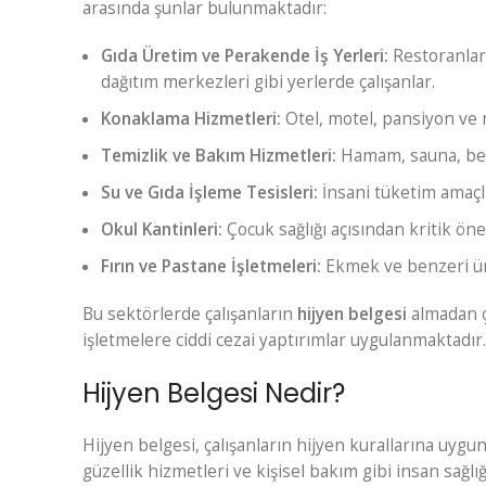
arasında şunlar bulunmaktadır:
Gıda Üretim ve Perakende İş Yerleri:
Restoranlar,
dağıtım merkezleri gibi yerlerde çalışanlar.
Konaklama Hizmetleri:
Otel, motel, pansiyon ve 
Temizlik ve Bakım Hizmetleri:
Hamam, sauna, ber
Su ve Gıda İşleme Tesisleri:
İnsani tüketim amaçlı
Okul Kantinleri:
Çocuk sağlığı açısından kritik ön
Fırın ve Pastane İşletmeleri:
Ekmek ve benzeri ürü
Bu sektörlerde çalışanların
hijyen belgesi
almadan ç
işletmelere ciddi cezai yaptırımlar uygulanmaktadır.
Hijyen Belgesi Nedir?
Hijyen belgesi, çalışanların hijyen kurallarına uygun
güzellik hizmetleri ve kişisel bakım gibi insan sağl