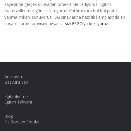
sayesinde gerçek dünyadan örnekler ile ilerliyoruz. Eğitim
materyallerimizi güncel tutuyoruz. Katılımcılara bol bol pratik
yapma imkanı sunuyoruz. İSG sınavlarına hazırlık kamplarında en
başarılı kurum arayışındaysanız,
sizi ESGO’ya bekliyoruz.
Anasayfa
Başvuru Yap
Eğitimlerimiz
Eğitim Takvimi
Blog
Sık Sorulan Sorular