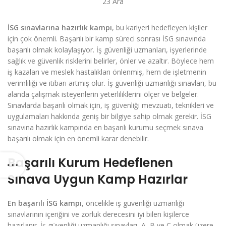
23
Ara
İSG sınavlarına hazırlık kampı
, bu kariyeri hedefleyen kişiler
için çok önemli. Başarılı bir kamp süreci sonrası İSG sınavında
başarılı olmak kolaylaşıyor. İş güvenliği uzmanları, işyerlerinde
sağlık ve güvenlik risklerini belirler, önler ve azaltır. Böylece hem
iş kazaları ve meslek hastalıkları önlenmiş, hem de işletmenin
verimliliği ve itibarı artmış olur. İş güvenliği uzmanlığı sınavları, bu
alanda çalışmak isteyenlerin yeterliliklerini ölçer ve belgeler.
Sınavlarda başarılı olmak için, iş güvenliği mevzuatı, teknikleri ve
uygulamaları hakkında geniş bir bilgiye sahip olmak gerekir. İSG
sınavına hazırlık kampında en başarılı kurumu seçmek sınava
başarılı olmak için en önemli karar denebilir.
Başarılı Kurum Hedeflenen
Sınava Uygun Kamp Hazırlar
En başarılı İSG kampı
, öncelikle iş güvenliği uzmanlığı
sınavlarının içeriğini ve zorluk derecesini iyi bilen kişilerce
hazırlanır. İş güvenliği uzmanlığı sınavları, A, B ve C olmak üzere