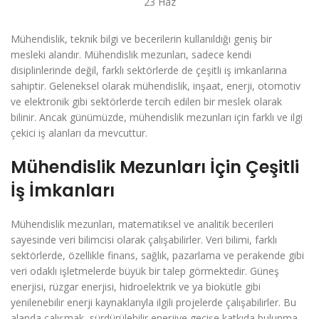
23
Haz
Mühendislik, teknik bilgi ve becerilerin kullanıldığı geniş bir
mesleki alandır. Mühendislik mezunları, sadece kendi
disiplinlerinde değil, farklı sektörlerde de çeşitli iş imkanlarına
sahiptir. Geleneksel olarak mühendislik, inşaat, enerji, otomotiv
ve elektronik gibi sektörlerde tercih edilen bir meslek olarak
bilinir. Ancak günümüzde, mühendislik mezunları için farklı ve ilgi
çekici iş alanları da mevcuttur.
Mühendislik Mezunları İçin Çeşitli
İş İmkanları
Mühendislik mezunları, matematiksel ve analitik becerileri
sayesinde veri bilimcisi olarak çalışabilirler. Veri bilimi, farklı
sektörlerde, özellikle finans, sağlık, pazarlama ve perakende gibi
veri odaklı işletmelerde büyük bir talep görmektedir. Güneş
enerjisi, rüzgar enerjisi, hidroelektrik ve ya biokütle gibi
yenilenebilir enerji kaynaklarıyla ilgili projelerde çalışabilirler. Bu
alanda çalışmak, sürdürülebilir enerjiye geçişe katkıda bulunma