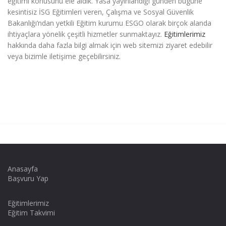
eğitimi
konusunu ele aldık. Yasa yayınlandığı günden bugüne
kesintisiz İSG Eğitimleri veren, Çalışma ve Sosyal Güvenlik
Bakanlığı’ndan yetkili Eğitim kurumu ESGO olarak birçok alanda
ihtiyaçlara yönelik çeşitli hizmetler sunmaktayız.
Eğitimlerimiz
hakkında daha fazla bilgi almak için web sitemizi ziyaret edebilir
veya bizimle iletişime geçebilirsiniz.
Anasayfa
Başvuru Yap
Eğitimlerimiz
Eğitim Takvimi